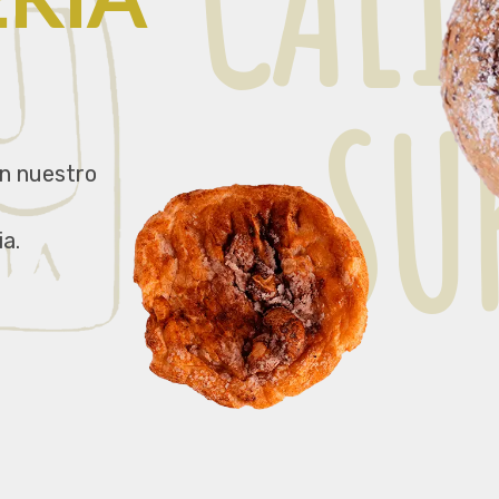
C
A
L
I
S
U
n nuestro
a.