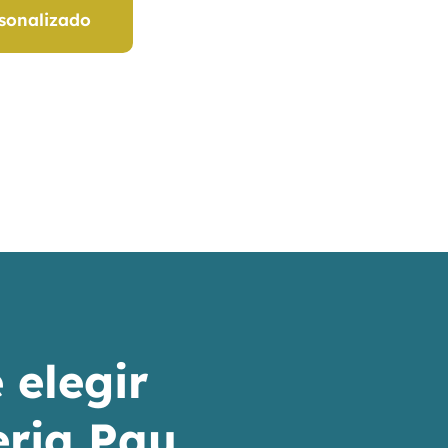
sonalizado
 elegir
eria Pau