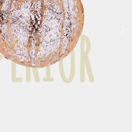
D
A
D
P
E
R
I
O
R